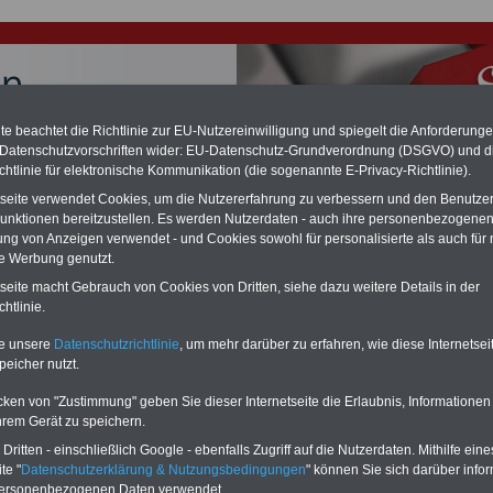
e beachtet die Richtlinie zur EU-Nutzereinwilligung und spiegelt die Anforderung
 Datenschutzvorschriften wider: EU-Datenschutz-Grundverordnung (DSGVO) und d
chtlinie für elektronische Kommunikation (die sogenannte E-Privacy-Richtlinie).
tseite verwendet Cookies, um die Nutzererfahrung zu verbessern und den Benutze
chzahlung für Beamte auch im Ruhestand (zu geringe Alimentation)
desverfassungsgericht hat die Berliner Landesbesoldung für verfassungs-
unktionen bereitzustellen. Es werden Nutzerdaten - auch ihre personenbezogenen
rklärt (Berlin muss bis
März 2027 eine Neuregelung der Besoldung
ung von Anzeigen verwendet - und Cookies sowohl für personalisierte als auch für 
eßen). Auch beim Bund (Beamte & Ruhestandsbeamte) gibt es teilweise
te Werbung genutzt.
chzahlungen (Medienberichten zufolge liegt diese für
alle (!) Beamte
tseite macht Gebrauch von Cookies von Dritten, siehe dazu weitere Details in der
en
mind. 3.000 und 13.000 Euro
, Der INFO-SERVICE gibt hierzu eine
re heraus, die unmittelbar nach dem Beschluss des Gesetzentwurfs der
htlinie.
gierung vorgelegt wird (im II. Quartal.2026) >>>
zur (Vor)Bestellung
schüre
.
te unsere
Datenschutzrichtlinie
, um mehr darüber zu erfahren, wie diese Internetse
peicher nutzt.
cken von "Zustimmung" geben Sie dieser Internetseite die Erlaubnis, Informationen
e 2015/05: Gerechtes Einkommen per Gerichtsurteil?
hrem Gerät zu speichern.
ritten - einschließlich Google - ebenfalls Zugriff auf die Nutzerdaten. Mithilfe eine
te "
Datenschutzerklärung & Nutzungsbedingungen
" können Sie sich darüber infor
RVICE
nur 15 Euro
personenbezogenen Daten verwendet.