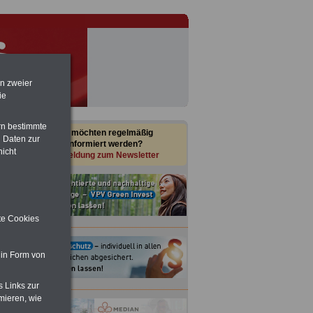
en zweier
ie
rn bestimmte
Sie möchten regelmäßig
 Daten zur
informiert werden?
nicht
Anmeldung zum Newsletter
ite Cookies
 in Form von
s Links zur
mieren, wie