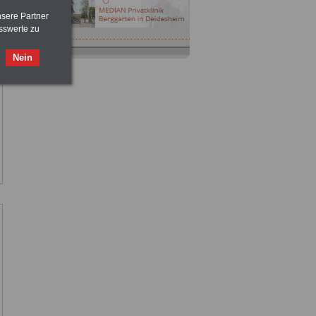
nsere Partner
sswerte zu
Nein