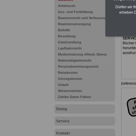
Zum Kom
Arbeitszeit
Dürfen wir I
Euro
bei
Aus- und Fortbildung
erheben D
Monaten
Beamtenrecht und Verfassung
wichtig
Öffentl
Beamtenversorgung
Beamten
Beihilfe
Laufend
Besoldung
SERVI
Gleichstellung
Bücher 
herunte
Laufbahnrecht
ausdru
Modernisierung öffentl. Dienst
Nebentätigkeitsrecht
Personalvertretungsrecht
Reisekosten
Umzugskosten
{referen
Urlaub
Wissenswertes
Zahlen Daten Fakten
Dialog
Service
Kontakt