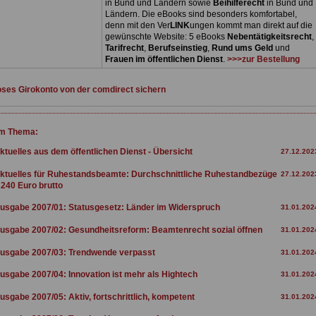
in Bund und Ländern sowie
Beihilferecht
in Bund und
Ländern. Die eBooks sind besonders komfortabel,
denn mit den Ver
LINK
ungen kommt man direkt auf die
gewünschte Website: 5 eBooks
Nebentätigkeitsrecht
,
Tarifrecht
,
Berufseinstieg
,
Rund ums Geld
und
Frauen im öffentlichen Dienst
.
>>>zur Bestellung
ses Girokonto von der comdirect sichern
m Thema:
ktuelles aus dem öffentlichen Dienst - Übersicht
27.12.202
ktuelles für Ruhestandsbeamte: Durchschnittliche Ruhestandbezüge
27.12.202
 240 Euro brutto
usgabe 2007/01: Statusgesetz: Länder im Widerspruch
31.01.202
usgabe 2007/02: Gesundheitsreform: Beamtenrecht sozial öffnen
31.01.202
usgabe 2007/03: Trendwende verpasst
31.01.202
usgabe 2007/04: Innovation ist mehr als Hightech
31.01.202
usgabe 2007/05: Aktiv, fortschrittlich, kompetent
31.01.202