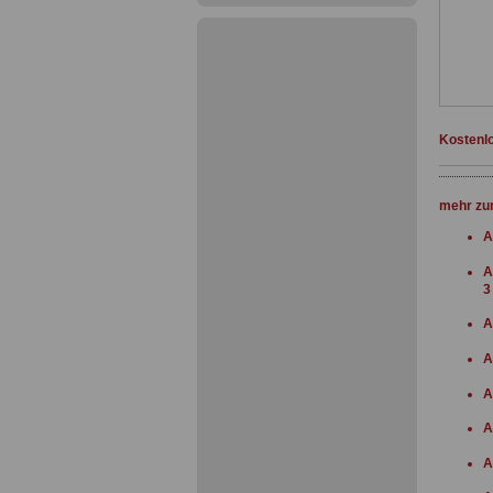
Kostenlo
mehr zu
A
A
3
A
A
A
A
A