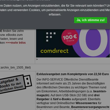
plettpreis von nur
15,00
hre Daten nutzen, um Anzeigen einzublenden, die für Sie relevant sein könnten? U
 einer Laufzeit von 12
aten und verwenden Cookies, um personalisierte Anzeigen einzublenden und Me
 bleiben Sie zu den
erfassen.
sten Fragen des
ichen Dienstes oder des
Ja, ich stimme zu!
bereiches auf dem
en: Im Portal
PDF-
CE
finden Sie zehn
bzw. eBooks zum
rladen, lesen und
cken
>>>mehr Infos
>
z:archiv_bm_1505_titel}
Exklusivangebot zum Komplettpreis von 22,50 Euro
Der INFO-SERVICE Öffentliche Dienst/Beamte
informiert seit mehr als 25 Jahren die Beschäftigten
des öffentlichen Dienstes zu wichtigen Themen rund
um Einkommen, Arbeitsbedingungen (u.a.
beamten-
magazin
). Auf dem USB-Stick (32 GB) sind
drei
Ratgeber
&
fünf e-Books
aufgespielt. Ebenfalls
verfügbar sind OnlineBücher
Wissenswertes
für
Beamtinnen und Beamte,
Beamtenversorgungsrecht