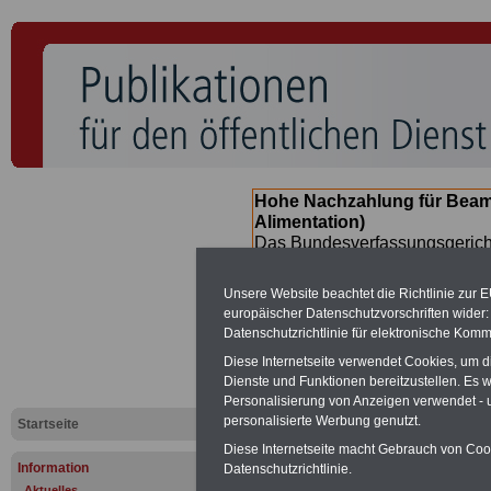
Hohe Nachzahlung für Beam
Alimentation)
Das Bundesverfassungsgericht
für verfassungs-widrig erklärt 
Neuregelung der Besoldung b
Unsere Website beachtet die Richtlinie zur 
(Beamte & Ruhestandsbeamte) 
europäischer Datenschutzvorschriften wide
Nachzahlungen (Medienberichte
Datenschutzrichtlinie für elektronische Komm
Beamte
zwischen
mind. 3.00
Diese Internetseite verwendet Cookies, um 
SERVICE gibt hierzu eine Bros
Dienste und Funktionen bereitzustellen. Es
dem Beschluss des Gesetzentw
Personalisierung von Anzeigen verwendet - un
wird (im II. Quartal.2026) >>>
personalisierte Werbung genutzt.
Startseite
Diese Internetseite macht Gebrauch von Cooki
Information
Datenschutzrichtlinie.
Aktuelles