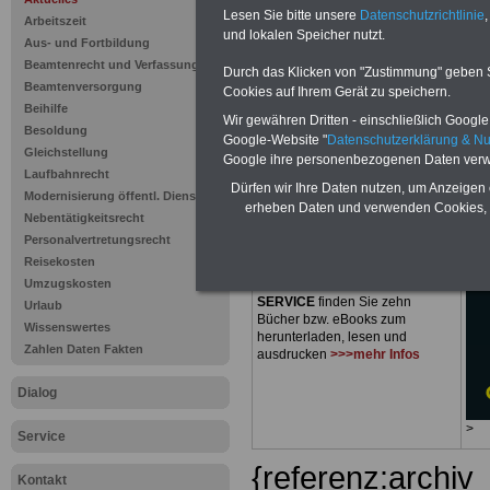
Ausgabe 20
Lesen Sie bitte unsere
Datenschutzrichtlinie
,
Arbeitszeit
und lokalen Speicher nutzt.
Zukunft der
Aus- und Fortbildung
Beamtenrecht und Verfassung
Durch das Klicken von "Zustimmung" geben Sie
Beamtenversorgung
Cookies auf Ihrem Gerät zu speichern.
Beihilfe
Wir gewähren Dritten - einschließlich Google -
Besoldung
Google-Website "
Datenschutzerklärung & N
Gleichstellung
PDF-SERVICE
nur 15 Euro
Google ihre personenbezogenen Daten verw
Laufbahnrecht
Zum Komplettpreis von nur
15,00
Dürfen wir Ihre Daten nutzen, um Anzeigen 
Modernisierung öffentl. Dienst
Euro
bei einer Laufzeit von 12
erheben Daten und verwenden Cookies, 
Monaten bleiben Sie zu den
Nebentätigkeitsrecht
wichtigsten Fragen des
Personalvertretungsrecht
Öffentlichen Dienstes oder des
Reisekosten
Beamtenbereiches auf dem
Umzugskosten
Laufenden: Im Portal
PDF-
SERVICE
finden Sie zehn
Urlaub
Bücher bzw. eBooks zum
Wissenswertes
herunterladen, lesen und
Zahlen Daten Fakten
ausdrucken
>>>mehr Infos
Dialog
>
Service
{referenz:archiv
Kontakt