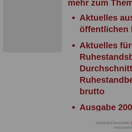
mehr zum Them
Aktuelles a
öffentlichen 
Aktuelles für
Ruhestands
Durchschnitt
Ruhestandbe
brutto
Ausgabe 200
Statusgesetz
Startseite
|
Newsletter
|
Widerspruch
www.beamt