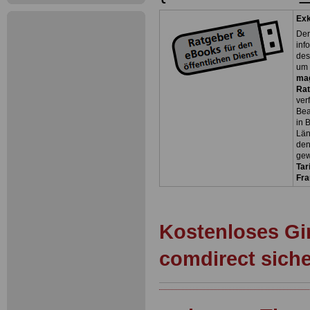
Exk
Der
inf
des
um 
ma
Rat
ver
Bea
in 
Län
den
gew
Tar
Fra
Kostenloses Gi
comdirect sich