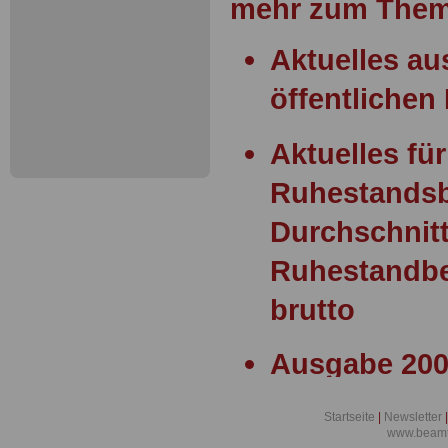
mehr zum Them
Aktuelles a
öffentlichen 
Aktuelles für
Ruhestands
Durchschnitt
Ruhestandbe
brutto
Ausgabe 200
Statusgesetz
Startseite
|
Newsletter
|
Widerspruch
www.beamt