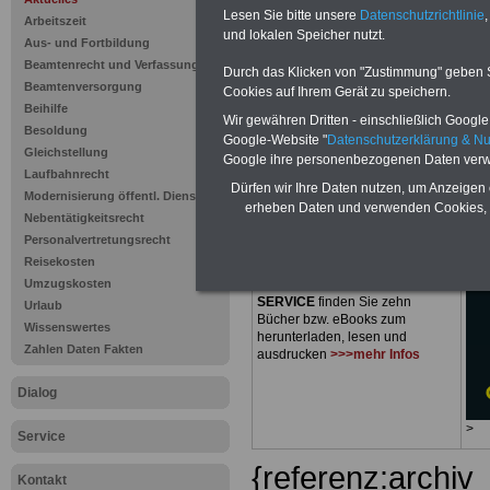
Ausgabe 20
Lesen Sie bitte unsere
Datenschutzrichtlinie
,
Arbeitszeit
und lokalen Speicher nutzt.
Last der Ve
Aus- und Fortbildung
Beamtenrecht und Verfassung
Durch das Klicken von "Zustimmung" geben Sie
Beamtenversorgung
Cookies auf Ihrem Gerät zu speichern.
Beihilfe
Wir gewähren Dritten - einschließlich Google -
Besoldung
Google-Website "
Datenschutzerklärung & N
Gleichstellung
PDF-SERVICE
nur 15 Euro
Google ihre personenbezogenen Daten verw
Laufbahnrecht
Zum Komplettpreis von nur
15,00
Dürfen wir Ihre Daten nutzen, um Anzeigen 
Modernisierung öffentl. Dienst
Euro
bei einer Laufzeit von 12
erheben Daten und verwenden Cookies, 
Monaten bleiben Sie zu den
Nebentätigkeitsrecht
wichtigsten Fragen des
Personalvertretungsrecht
Öffentlichen Dienstes oder des
Reisekosten
Beamtenbereiches auf dem
Umzugskosten
Laufenden: Im Portal
PDF-
SERVICE
finden Sie zehn
Urlaub
Bücher bzw. eBooks zum
Wissenswertes
herunterladen, lesen und
Zahlen Daten Fakten
ausdrucken
>>>mehr Infos
Dialog
>
Service
{referenz:archiv
Kontakt