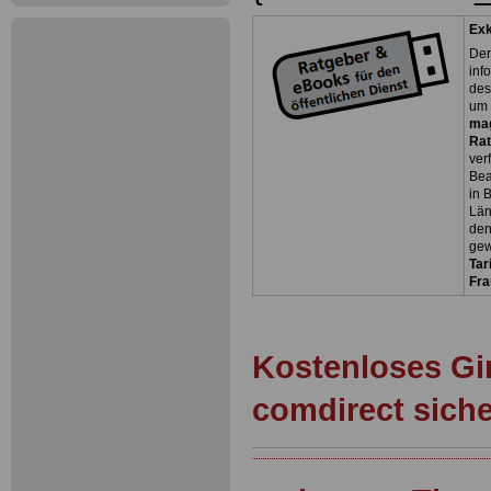
Exk
Der
inf
des
um 
ma
Rat
ver
Bea
in 
Län
den
gew
Tar
Fra
Kostenloses Gi
comdirect sich