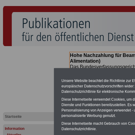
Hohe Nachzahlung für Beam
Alimentation)
Das Bundesverfassungsgericht
für verfassungs-widrig erklärt 
Neuregelung der Besoldung b
Unsere Website beachtet die Richtlinie zur 
(Beamte & Ruhestandsbeamte) 
europäischer Datenschutzvorschriften wide
Nachzahlungen (Medienberichte
Datenschutzrichtlinie für elektronische Komm
Beamte
zwischen
mind. 3.00
Diese Internetseite verwendet Cookies, um 
SERVICE gibt hierzu eine Bros
Dienste und Funktionen bereitzustellen. Es
dem Beschluss des Gesetzentw
Personalisierung von Anzeigen verwendet - un
wird (im II. Quartal.2026) >>>
personalisierte Werbung genutzt.
Startseite
Diese Internetseite macht Gebrauch von Cooki
Information
Datenschutzrichtlinie.
Aktuelles