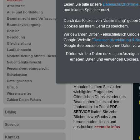
Ausgabe 20
Lesen Sie bitte unsere
Datenschutzrichtlinie
,
Arbeitszeit
und lokalen Speicher nutzt.
Bürgerbete
Aus- und Fortbildung
Beamtenrecht und Verfassung
Durch das Klicken von "Zustimmung" geben Sie
Arbeit im ö
Beamtenversorgung
Cookies auf Ihrem Gerät zu speichern.
Beihilfe
Wir gewähren Dritten - einschließlich Google -
Dienst
Besoldung
Google-Website "
Datenschutzerklärung & N
Gleichstellung
Google ihre personenbezogenen Daten verw
Laufbahnrecht
Dürfen wir Ihre Daten nutzen, um Anzeigen 
Modernisierung öffentl. Dienst
erheben Daten und verwenden Cookies, 
Nebentätigkeitsrecht
Personalvertretungsrecht
PDF-SERVICE
nur 15 Euro
Reisekosten
Zum Komplettpreis von nur
15,00
Umzugskosten
Euro
bei einer Laufzeit von 12
Monaten bleiben Sie zu den
Urlaub
wichtigsten Fragen des
Wissenswertes
Öffentlichen Dienstes oder des
Zahlen Daten Fakten
Beamtenbereiches auf dem
Laufenden: Im Portal
PDF-
SERVICE
finden Sie zehn
Dialog
Bücher bzw. eBooks zum
herunterladen, lesen und
Service
ausdrucken
>>>mehr Infos
Kontakt