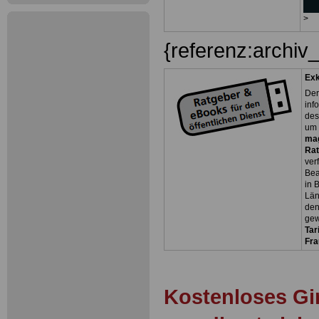
>
{referenz:archiv
Exk
Der
inf
des
um 
ma
Rat
ver
Bea
in 
Län
den
gew
Tar
Fra
Kostenloses Gi