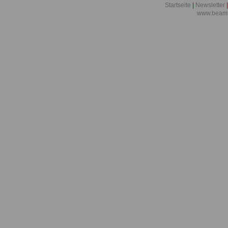
Startseite
|
Newsletter
|
Widerspruch
www.beamt
Ausgabe 200
Gesundheits
Beamtenrecht
Ausgabe 200
Trendwende 
Ausgabe 200
ist mehr als
Ausgabe 2007