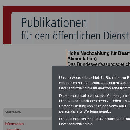
Hohe Nachzahlung für Beam
Alimentation)
Das Bundesverfassungsgericht
für verfassungs-widrig erklärt 
Neuregelung der Besoldung b
Unsere Website beachtet die Richtlinie zur 
(Beamte & Ruhestandsbeamte) 
europäischer Datenschutzvorschriften wide
Nachzahlungen (Medienberichte
Datenschutzrichtlinie für elektronische Komm
Beamte
zwischen
mind. 3.00
Diese Internetseite verwendet Cookies, um 
SERVICE gibt hierzu eine Bros
Dienste und Funktionen bereitzustellen. Es
dem Beschluss des Gesetzentw
Personalisierung von Anzeigen verwendet - un
wird (im II. Quartal.2026) >>>
personalisierte Werbung genutzt.
Startseite
Diese Internetseite macht Gebrauch von Cooki
Information
Datenschutzrichtlinie.
Aktuelles