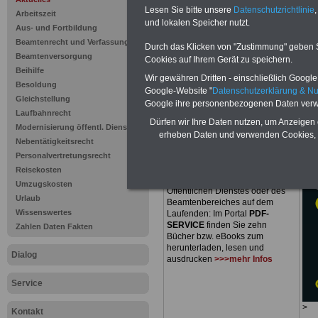
Ausgabe 20
Lesen Sie bitte unsere
Datenschutzrichtlinie
,
Arbeitszeit
und lokalen Speicher nutzt.
Entgeltglei
Aus- und Fortbildung
Beamtenrecht und Verfassung
Durch das Klicken von "Zustimmung" geben Sie
keine Rede
Beamtenversorgung
Cookies auf Ihrem Gerät zu speichern.
Beihilfe
Wir gewähren Dritten - einschließlich Google -
Besoldung
Google-Website "
Datenschutzerklärung & N
Gleichstellung
Google ihre personenbezogenen Daten verw
Laufbahnrecht
Dürfen wir Ihre Daten nutzen, um Anzeigen 
Modernisierung öffentl. Dienst
PDF-SERVICE
nur 15 Euro
erheben Daten und verwenden Cookies, 
Nebentätigkeitsrecht
Zum Komplettpreis von nur
15,00
Personalvertretungsrecht
Euro
bei einer Laufzeit von 12
Monaten bleiben Sie zu den
Reisekosten
wichtigsten Fragen des
Umzugskosten
Öffentlichen Dienstes oder des
Urlaub
Beamtenbereiches auf dem
Wissenswertes
Laufenden: Im Portal
PDF-
SERVICE
finden Sie zehn
Zahlen Daten Fakten
Bücher bzw. eBooks zum
herunterladen, lesen und
Dialog
ausdrucken
>>>mehr Infos
Service
>
Kontakt