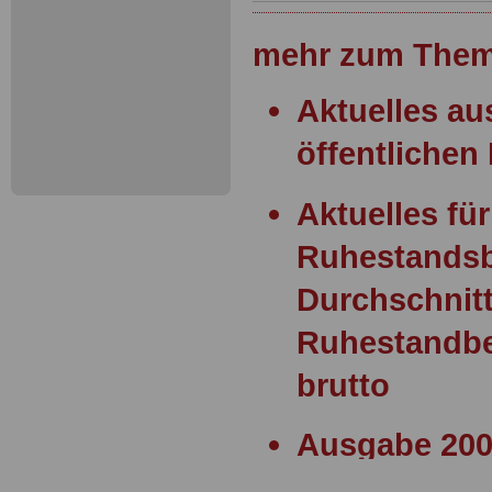
mehr zum Them
Aktuelles a
öffentlichen 
Aktuelles für
Ruhestands
Durchschnitt
Ruhestandbe
brutto
Ausgabe 200
Statusgesetz