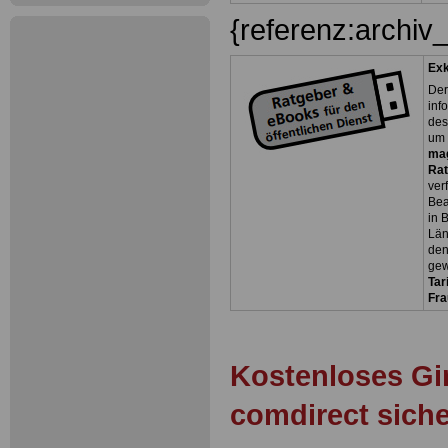
{referenz:archiv
Exk
Der
inf
des
um 
ma
Rat
ver
Bea
in 
Län
den
gew
Tar
Fra
Kostenloses Gi
comdirect sich