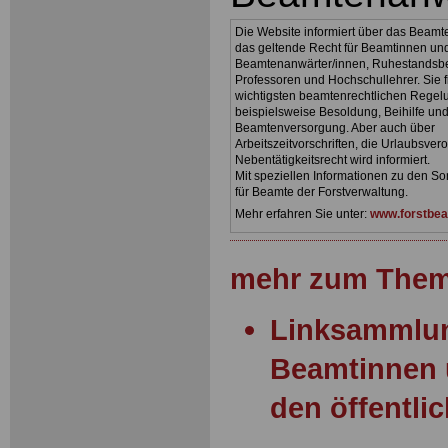
Die Website informiert über das Beamt
das geltende Recht für Beamtinnen un
Beamtenanwärter/innen, Ruhestandsb
Professoren und Hochschullehrer. Sie f
wichtigsten beamtenrechtlichen Regel
beispielsweise Besoldung, Beihilfe un
Beamtenversorgung. Aber auch über
Arbeitszeitvorschriften, die Urlaubsve
Nebentätigkeitsrecht wird informiert.
Mit speziellen Informationen zu den S
für Beamte der Forstverwaltung.
Mehr erfahren Sie unter:
www.forstbea
mehr zum Them
Linksammlun
Beamtinnen 
den öffentli