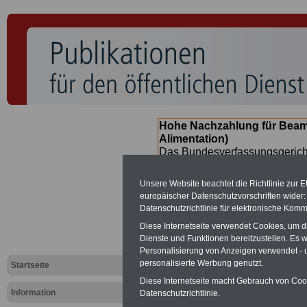
Hohe Nachzahlung für Beam
Alimentation)
Das Bundesverfassungsgericht
für verfassungs-widrig erklärt 
Neuregelung der Besoldung b
Unsere Website beachtet die Richtlinie zur 
(Beamte & Ruhestandsbeamte) 
europäischer Datenschutzvorschriften wide
Nachzahlungen (Medienberichte
Datenschutzrichtlinie für elektronische Komm
Beamte
zwischen
mind. 3.00
Diese Internetseite verwendet Cookies, um 
SERVICE gibt hierzu eine Bros
Dienste und Funktionen bereitzustellen. Es
dem Beschluss des Gesetzentw
Personalisierung von Anzeigen verwendet - un
wird (im II. Quartal.2026) >>>
personalisierte Werbung genutzt.
Startseite
Diese Internetseite macht Gebrauch von Cooki
Information
Datenschutzrichtlinie.