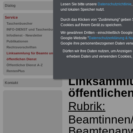
Linksammlu
Lesen Sie bitte unsere
Datenschutzrichtlinie
,
Dialog
und lokalen Speicher nutzt.
öffentliche
Service
Durch das Klicken von "Zustimmung" geben Sie
www.forstb
Taschenbuecher
Cookies auf Ihrem Gerät zu speichern.
INFO-DIENST und Taschenbuch
Wir gewähren Dritten - einschließlich Google -
Infodienst - Newsletter
Google-Website "
Datenschutzerklärung & N
...
Publikationen
Google ihre personenbezogenen Daten verw
Rechtsvorschriften
Dürfen wir Ihre Daten nutzen, um Anzeigen 
Linksammlung für Beamte und den
zur Gesamtüber
erheben Daten und verwenden Cookies, 
öffentlichen Dienst
Linksammlung
Öffentlicher Dienst A-Z
RentenPlus
Linksammlu
Kontakt
öffentliche
Rubrik:
Beamtinnen
Beamtenanw