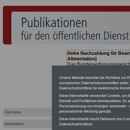
Hohe Nachzahlung für Beam
Alimentation)
Das Bundesverfassungsgericht
für verfassungs-widrig erklärt 
Neuregelung der Besoldung b
Unsere Website beachtet die Richtlinie zur 
(Beamte & Ruhestandsbeamte) 
europäischer Datenschutzvorschriften wide
Nachzahlungen (Medienberichte
Datenschutzrichtlinie für elektronische Komm
Beamte
zwischen
mind. 3.00
Diese Internetseite verwendet Cookies, um 
SERVICE gibt hierzu eine Bros
Dienste und Funktionen bereitzustellen. Es
dem Beschluss des Gesetzentw
Personalisierung von Anzeigen verwendet - un
wird (im II. Quartal.2026) >>>
personalisierte Werbung genutzt.
Startseite
Diese Internetseite macht Gebrauch von Cooki
Information
Datenschutzrichtlinie.