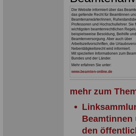
Die Website informiert über das Beamt
das geltende Recht für Beamtinnen un
Beamtenanwärter/innen, Ruhestandsb
Professoren und Hochschullehrer. Sie f
wichtigsten beamtenrechtlichen Regel
beispielsweise Besoldung, Beihilfe un
Beamtenversorgung. Aber auch über
Arbeitszeitvorschriften, die Urlaubsve
Nebentätigkeitsrecht wird informiert.
Mit speziellen Informationen zum Beam
Bundes und der Länder.
Mehr erfahren Sie unter:
www.beamten-online.de
mehr zum Them
Linksammlun
Beamtinnen 
den öffentli