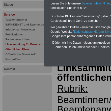
Linksammlu
Lesen Sie bitte unsere
Datenschutzrichtlinie
,
Dialog
und lokalen Speicher nutzt.
öffentliche
Service
Durch das Klicken von "Zustimmung" geben Sie
www.beamte
Taschenbuecher
Cookies auf Ihrem Gerät zu speichern.
INFO-DIENST und Taschenbuch
Wir gewähren Dritten - einschließlich Google -
Infodienst - Newsletter
Google-Website "
Datenschutzerklärung & N
...
Publikationen
Google ihre personenbezogenen Daten verw
Rechtsvorschriften
Dürfen wir Ihre Daten nutzen, um Anzeigen 
Linksammlung für Beamte und den
zur Gesamtüber
erheben Daten und verwenden Cookies, 
öffentlichen Dienst
Linksammlung
Öffentlicher Dienst A-Z
RentenPlus
Linksammlu
Kontakt
öffentliche
Rubrik:
Beamtinnen
Beamtenanw