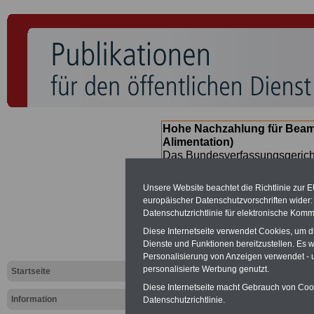
Hohe Nachzahlung für Beam
Alimentation)
Das Bundesverfassungsgericht
für verfassungs-widrig erklärt 
Neuregelung der Besoldung b
Unsere Website beachtet die Richtlinie zur 
(Beamte & Ruhestandsbeamte) 
europäischer Datenschutzvorschriften wide
Nachzahlungen (Medienberichte
Datenschutzrichtlinie für elektronische Komm
Beamte
zwischen
mind. 3.00
Diese Internetseite verwendet Cookies, um 
SERVICE gibt hierzu eine Bros
Dienste und Funktionen bereitzustellen. Es
dem Beschluss des Gesetzentw
Personalisierung von Anzeigen verwendet - un
wird (im II. Quartal.2026) >>>
personalisierte Werbung genutzt.
Startseite
Diese Internetseite macht Gebrauch von Cooki
Information
Datenschutzrichtlinie.