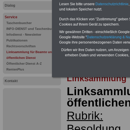
Linksammlu
Lesen Sie bitte unsere
Datenschutzrichtlinie
,
Dialog
und lokalen Speicher nutzt.
öffentliche
Service
Durch das Klicken von "Zustimmung" geben Sie
www.besol
Taschenbuecher
Cookies auf Ihrem Gerät zu speichern.
INFO-DIENST und Taschenbuch
Wir gewähren Dritten - einschließlich Google -
rheinland-p
Infodienst - Newsletter
Google-Website "
Datenschutzerklärung & N
Publikationen
Google ihre personenbezogenen Daten verw
Rechtsvorschriften
Dürfen wir Ihre Daten nutzen, um Anzeigen 
...
Linksammlung für Beamte und den
erheben Daten und verwenden Cookies, 
öffentlichen Dienst
Öffentlicher Dienst A-Z
zur Gesamtüber
RentenPlus
Linksammlung
Kontakt
Linksammlu
öffentliche
Rubrik:
Besoldung