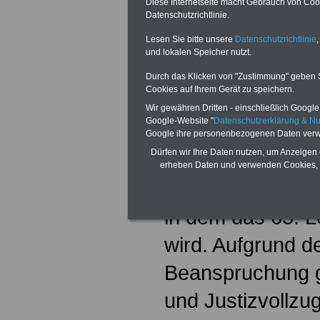
Diese Internetseite macht Gebrauch von Cooki
Datenschutzrichtlinie.
Lesen Sie bitte unsere
Datenschutzrichtlinie
,
und lokalen Speicher nutzt.
Durch das Klicken von "Zustimmung" geben Sie
Cookies auf Ihrem Gerät zu speichern.
Wir gewähren Dritten - einschließlich Google -
Google-Website "
Datenschutzerklärung & N
Altersgrenzen
Google ihre personenbezogenen Daten verw
Dürfen wir Ihre Daten nutzen, um Anzeigen 
Die allgemeine A
erheben Daten und verwenden Cookies, 
bislang mit Ablau
in dem das 65. L
wird. Aufgrund de
Beanspruchung gi
und Justizvollzug