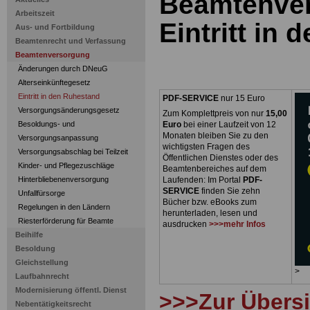
Beamtenve
Arbeitszeit
Eintritt in
Aus- und Fortbildung
Beamtenrecht und Verfassung
Beamtenversorgung
Änderungen durch DNeuG
Alterseinkünftegesetz
Eintritt in den Ruhestand
PDF-SERVICE
nur 15 Euro
Versorgungsänderungsgesetz
Zum Komplettpreis von nur
15,00
Besoldungs- und
Euro
bei einer Laufzeit von 12
Monaten bleiben Sie zu den
Versorgungsanpassung
wichtigsten Fragen des
Versorgungsabschlag bei Teilzeit
Öffentlichen Dienstes oder des
Kinder- und Pflegezuschläge
Beamtenbereiches auf dem
Hinterbliebenenversorgung
Laufenden: Im Portal
PDF-
SERVICE
finden Sie zehn
Unfallfürsorge
Bücher bzw. eBooks zum
Regelungen in den Ländern
herunterladen, lesen und
Riesterförderung für Beamte
ausdrucken
>>>mehr Infos
Beihilfe
Besoldung
Gleichstellung
>
Laufbahnrecht
Modernisierung öffentl. Dienst
>>>Zur Übers
Nebentätigkeitsrecht