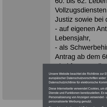
60. bis 62. Lebe
Vollzugsdiensten
Justiz sowie bei
- auf eigenen An
Lebensjahr,
- als Schwerbehi
Antrag ab dem 60
- bei festgestell
Dienstunfähigkeit
Unsere Website beachtet die Richtlinie zur 
europäischer Datenschutzvorschriften wide
- bei einstweili
Datenschutzrichtlinie für elektronische Komm
Diese Internetseite verwendet Cookies, um 
Dienste und Funktionen bereitzustellen. Es
Personalisierung von Anzeigen verwendet - un
personalisierte Werbung genutzt.