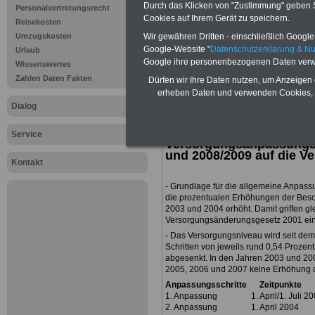
Durch das Klicken von "Zustimmung" geben Sie
Personalvertretungsrecht
>>>Zur Übersic
Cookies auf Ihrem Gerät zu speichern.
Reisekosten
Wir gewähren Dritten - einschließlich Google -
Umzugskosten
Beamtenversor
Google-Website "
Datenschutzerklärung & N
Urlaub
Google ihre personenbezogenen Daten verw
Wissenswertes
Zahlen Daten Fakten
Dürfen wir Ihre Daten nutzen, um Anzeigen 
erheben Daten und verwenden Cookies, 
Dialog
Auswirkungen des Bund
Service
Versorgungsanpassungs
und 2008/2009 auf die V
Kontakt
- Grundlage für die allgemeine Anpas
die prozentualen Erhöhungen der Beso
2003 und 2004 erhöht. Damit griffen gle
Versorgungsänderungsgesetz 2001 ein
- Das Versorgungsniveau wird seit dem
Schritten von jeweils rund 0,54 Prozen
abgesenkt. In den Jahren 2003 und 200
2005, 2006 und 2007 keine Erhöhung d
Anpassungsschritte Zeitpunkt
1. Anpassung 1. April/1. Juli 2
2. Anpassung 1. April 200