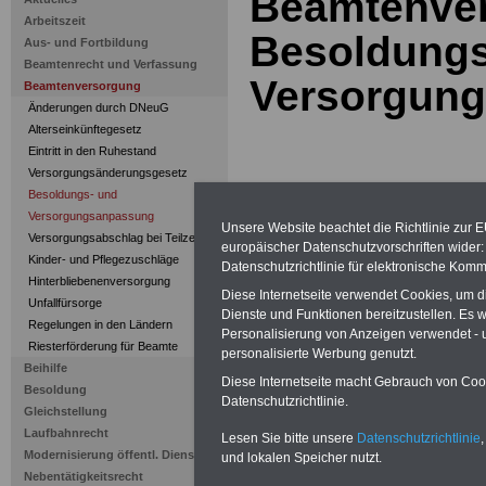
Beamtenve
Arbeitszeit
Besoldungs
Aus- und Fortbildung
Beamtenrecht und Verfassung
Versorgun
Beamtenversorgung
Änderungen durch DNeuG
Alterseinkünftegesetz
Eintritt in den Ruhestand
Versorgungsänderungsgesetz
Besoldungs- und
PDF-SERVICE
nur 15 Euro
Versorgungsanpassung
Zum Komplettpreis von nur
15,00
Unsere Website beachtet die Richtlinie zur 
Versorgungsabschlag bei Teilzeit
Euro
bei einer Laufzeit von 12
europäischer Datenschutzvorschriften wide
Monaten bleiben Sie zu den
Kinder- und Pflegezuschläge
Datenschutzrichtlinie für elektronische Komm
wichtigsten Fragen des
Hinterbliebenenversorgung
Öffentlichen Dienstes oder des
Diese Internetseite verwendet Cookies, um 
Unfallfürsorge
Beamtenbereiches auf dem
Dienste und Funktionen bereitzustellen. Es
Regelungen in den Ländern
Laufenden: Im Portal
PDF-
Personalisierung von Anzeigen verwendet - un
SERVICE
finden Sie zehn
Riesterförderung für Beamte
personalisierte Werbung genutzt.
Bücher bzw. eBooks zum
Beihilfe
herunterladen, lesen und
Diese Internetseite macht Gebrauch von Cooki
Besoldung
ausdrucken
>>>mehr Infos
Datenschutzrichtlinie.
Gleichstellung
Laufbahnrecht
Lesen Sie bitte unsere
Datenschutzrichtlinie
,
Modernisierung öffentl. Dienst
und lokalen Speicher nutzt.
>
Nebentätigkeitsrecht