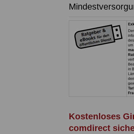
Mindestversorgu
Exk
Der
inf
des
um 
ma
Rat
ver
Bea
in 
Län
den
gew
Tar
Fra
Kostenloses Gi
comdirect sich