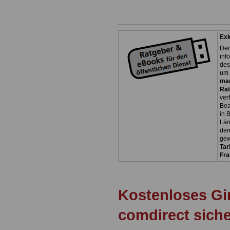
Exk
Der
inf
des
um 
ma
Rat
ver
Bea
in 
Län
den
gew
Tar
Fra
Kostenloses Gi
comdirect sich