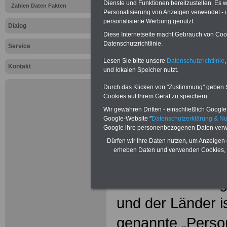
Dienste und Funktionen bereitzustellen. Es
Zahlen Daten Fakten
Personalisierung von Anzeigen verwendet - un
>
personalisierte Werbung genutzt.
Dialog
>>>Zur Übersi
Diese Internetseite macht Gebrauch von Cooki
Datenschutzrichtlinie.
Service
Themenberei
Lesen Sie bitte unsere
Datenschutzrichtlinie
,
Kontakt
"Laufbahnrec
und lokalen Speicher nutzt.
Durch das Klicken von "Zustimmung" geben Sie
Qualifizierung
Cookies auf Ihrem Gerät zu speichern.
Wir gewähren Dritten - einschließlich Google -
Google-Website "
Datenschutzerklärung & N
Google ihre personenbezogenen Daten verw
Bundes- u
Dürfen wir Ihre Daten nutzen, um Anzeigen 
erheben Daten und verwenden Cookies, 
Landesper
In den Beamten
und der Länder i
genannte „Perso