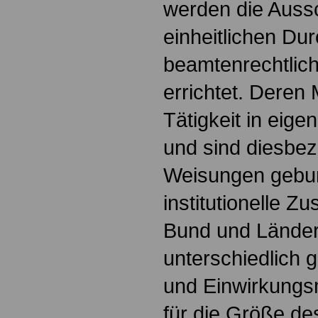
werden die Auss
einheitlichen Du
beamtenrechtlich
errichtet. Deren 
Tätigkeit in eig
und sind diesbez
Weisungen gebu
institutionelle Z
Bund und Lände
unterschiedlich 
und Einwirkungs
für die Größe d