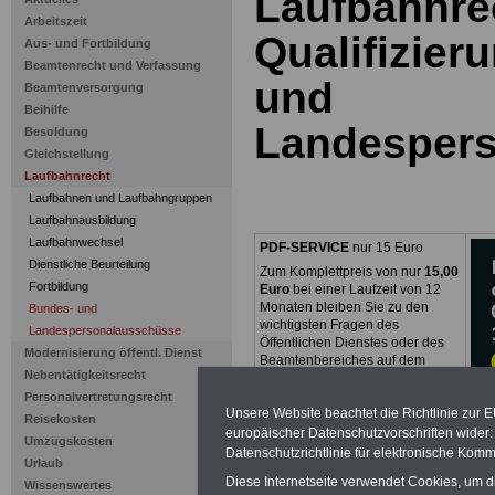
Laufbahnre
Arbeitszeit
Qualifizier
Aus- und Fortbildung
Beamtenrecht und Verfassung
und
Beamtenversorgung
Beihilfe
Landesper
Besoldung
Gleichstellung
Laufbahnrecht
Laufbahnen und Laufbahngruppen
Laufbahnausbildung
Laufbahnwechsel
PDF-SERVICE
nur 15 Euro
Dienstliche Beurteilung
Zum Komplettpreis von nur
15,00
Fortbildung
Euro
bei einer Laufzeit von 12
Monaten bleiben Sie zu den
Bundes- und
wichtigsten Fragen des
Landespersonalausschüsse
Öffentlichen Dienstes oder des
Modernisierung öffentl. Dienst
Beamtenbereiches auf dem
Nebentätigkeitsrecht
Laufenden: Im Portal
PDF-
SERVICE
finden Sie zehn
Personalvertretungsrecht
Unsere Website beachtet die Richtlinie zur 
Bücher bzw. eBooks zum
Reisekosten
herunterladen, lesen und
europäischer Datenschutzvorschriften wide
Umzugskosten
ausdrucken
>>>mehr Infos
Datenschutzrichtlinie für elektronische Komm
Urlaub
Diese Internetseite verwendet Cookies, um 
Wissenswertes