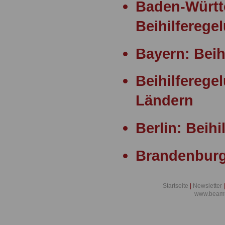
Baden-Württ
Beihilferege
Bayern: Beih
Beihilferege
Ländern
Berlin: Beih
Brandenburg
Beihilferege
Startseite
|
Newsletter
|
www.beamt
Bremen: Bei