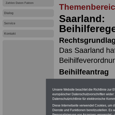
Zahlen Daten Fakten
Themenbereich
Dialog
Saarland:
Service
Beihilfereg
Kontakt
Rechtsgrundla
Das Saarland hat
Beihilfeverordnu
Beihilfeantrag
Beihilfe wird nur
beantragten Auf
Unsere Website beachtet die Richtlinie zur 
europäischer Datenschutzvorschriften wide
Datenschutzrichtlinie für elektronische Komm
Euro übersteigen
Diese Internetseite verwendet Cookies, um 
Aufwendungen a
Dienste und Funktionen bereitzustellen. Es
Personalisierung von Anzeigen verwendet - un