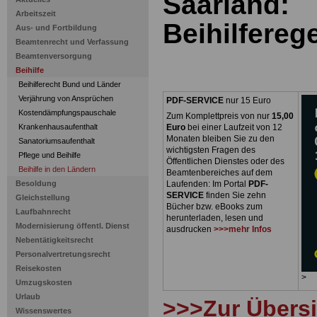
Saarland:
Arbeitszeit
Beihilfereg
Aus- und Fortbildung
Beamtenrecht und Verfassung
Beamtenversorgung
Beihilfe
Beihilferecht Bund und Länder
Verjährung von Ansprüchen
PDF-SERVICE
nur 15 Euro
Kostendämpfungspauschale
Zum Komplettpreis von nur
15,00
Krankenhausaufenthalt
Euro
bei einer Laufzeit von 12
Monaten bleiben Sie zu den
Sanatoriumsaufenthalt
wichtigsten Fragen des
Pflege und Beihilfe
Öffentlichen Dienstes oder des
Beihilfe in den Ländern
Beamtenbereiches auf dem
Besoldung
Laufenden: Im Portal
PDF-
SERVICE
finden Sie zehn
Gleichstellung
Bücher bzw. eBooks zum
Laufbahnrecht
herunterladen, lesen und
Modernisierung öffentl. Dienst
ausdrucken
>>>mehr Infos
Nebentätigkeitsrecht
Personalvertretungsrecht
Reisekosten
>
Umzugskosten
Urlaub
>>>Zur Übersi
Wissenswertes