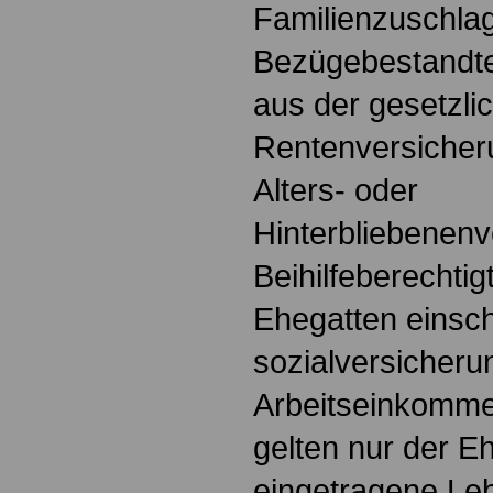
Familienzuschlag
Bezügebestandte
aus der gesetzli
Rentenversicher
Alters- oder
Hinterbliebenen
Beihilfeberechti
Ehegatten einsch
sozialversicheru
Arbeitseinkomme
gelten nur der E
eingetragene Le