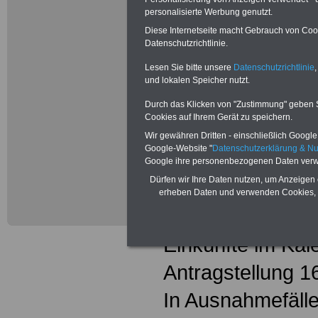
personalisierte Werbung genutzt.
diese Summe nic
Diese Internetseite macht Gebrauch von Cooki
Beihilfe dennoch
Datenschutzrichtlinie.
Lesen Sie bitte unsere
Datenschutzrichtlinie
,
Beihilfefähigk
und lokalen Speicher nutzt.
Nicht beihilfefä
Durch das Klicken von "Zustimmung" geben Sie
Cookies auf Ihrem Gerät zu speichern.
die für den Eheg
Wir gewähren Dritten - einschließlich Google -
Google-Website "
Datenschutzerklärung & N
eingetragenen L
Google ihre personenbezogenen Daten verw
Dürfen wir Ihre Daten nutzen, um Anzeigen 
Beihilfeberechtig
erheben Daten und verwenden Cookies, 
wenn der Gesamt
Einkünfte im Kal
Antragstellung 1
In Ausnahmefälle