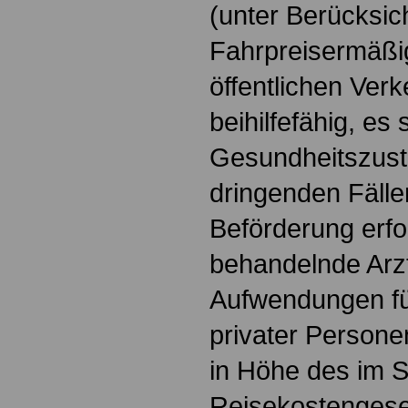
(unter Berücksic
Fahrpreisermäßi
öffentlichen Verk
beihilfefähig, es
Gesundheitszust
dringenden Fällen
Beförderung erfo
behandelnde Arzt
Aufwendungen fü
privater Persone
in Höhe des im 
Reisekostengese