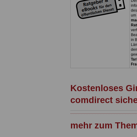
Der
inf
des
um 
ma
Rat
ver
Bea
in 
Län
den
gew
Tar
Fra
Kostenloses Gi
comdirect sich
mehr zum Them