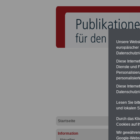
Unsere Websit
europäischer
Datenschutzri
Hohe Na
Diese Interne
Das Bun
widrig e
Dienste und F
beschli
Personalisier
hohe Na
personalisier
zwisch
Diese Interne
Broschü
Bundesre
Datenschutzric
der Bro
Lesen Sie bit
und lokalen S
Die En
Durch das Kli
Startseite
Cookies auf I
Wir gewähren D
Information
PDF-SE
Google-Websi
Aktuelles