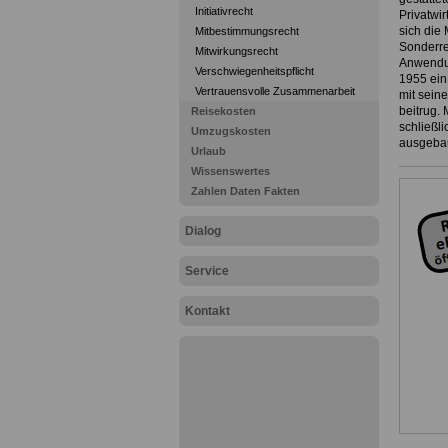
Initiativrecht
Privatwir
sich die
Mitbestimmungsrecht
Sonderre
Mitwirkungsrecht
Anwendun
Verschwiegenheitspflicht
1955 ein
Vertrauensvolle Zusammenarbeit
mit sein
beitrug.
Reisekosten
schließl
Umzugskosten
ausgebau
Urlaub
Wissenswertes
Zahlen Daten Fakten
Dialog
Service
Kontakt