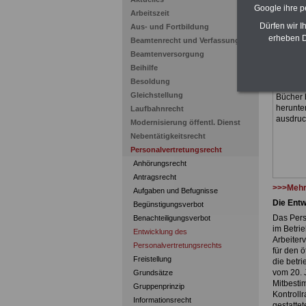
Google ihre 
Zum Kom
Arbeitszeit
Euro
bei
Dürfen wir I
Aus- und Fortbildung
Monaten
erheben D
Beamtenrecht und Verfassung
wichtig
Öffentl
Beamtenversorgung
Beamten
Beihilfe
Laufend
Besoldung
SERVI
Gleichstellung
Bücher 
herunte
Laufbahnrecht
ausdru
Modernisierung öffentl. Dienst
Nebentätigkeitsrecht
Personalvertretungsrecht
Anhörungsrecht
Antragsrecht
>>>Mehr
Aufgaben und Befugnisse
Die Entw
Begünstigungsverbot
Das Pers
Benachteiligungsverbot
im Betri
Entwicklung des
Arbeiterv
Personalvertretungsrechts
für den ö
Freistellung
die betr
vom 20. 
Grundsätze
Mitbesti
Gruppenprinzip
Kontrollr
Informationsrecht
gestattet