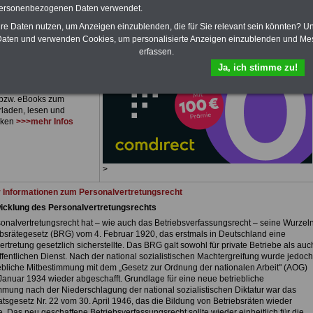
personenbezogenen Daten verwendet.
plettpreis von nur
15,00
 einer Laufzeit von 12
hre Daten nutzen, um Anzeigen einzublenden, die für Sie relevant sein könnten? U
 bleiben Sie zu den
aten und verwenden Cookies, um personalisierte Anzeigen einzublenden und Me
sten Fragen des
erfassen.
ichen Dienstes oder des
bereiches auf dem
Ja, ich stimme zu!
en: Im Portal
PDF-
CE
finden Sie zehn
bzw. eBooks zum
rladen, lesen und
cken
>>>mehr Infos
>
 Informationen zum Personalvertretungsrecht
icklung des Personalvertretungsrechts
onalvertretungsrecht hat – wie auch das Betriebsverfassungsrecht – seine Wurzel
ebsrätegesetz (BRG) vom 4. Februar 1920, das erstmals in Deutschland eine
ertretung gesetzlich sicherstellte. Das BRG galt sowohl für private Betriebe als auc
ffentlichen Dienst. Nach der national sozialistischen Machtergreifung wurde jedoch
iebliche Mitbestimmung mit dem „Gesetz zur Ordnung der nationalen Arbeit" (AOG)
Januar 1934 wieder abgeschafft. Grundlage für eine neue betriebliche
mmung nach der Niederschlagung der national sozialistischen Diktatur war das
atsgesetz Nr. 22 vom 30. April 1946, das die Bildung von Betriebsräten wieder
e. Das neu geschaffene Betriebsverfassungsrecht sollte wieder einheitlich für die