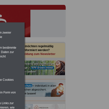
en zweier
ie
Sie möchten regelmäßig
rn bestimmte
informiert werden?
 Daten zur
Anmeldung zum Newsletter
nicht
ite Cookies
 in Form von
s Links zur
mieren, wie