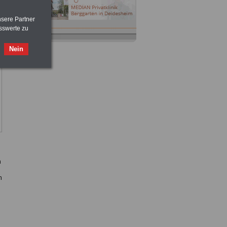
nsere Partner
sswerte zu
Nein
n
h