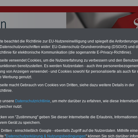
e beachtet die Richtlinie zur EU-Nutzereinwilligung und spiegelt die Anforderung
 Datenschutzvorschriften wider: EU-Datenschutz-Grundverordnung (DSGVO) und d
chtlinie für elektronische Kommunikation (die sogenannte E-Privacy-Richtlinie).
chzahlung für Beamte auch im Ruhestand (zu geringe Alimentation)
tseite verwendet Cookies, um die Nutzererfahrung zu verbessern und den Benutze
desverfassungsgericht hat die Berliner Landesbesoldung für verfassungs-
rklärt (Berlin muss bis
März 2027 eine Neuregelung der Besoldung
unktionen bereitzustellen. Es werden Nutzerdaten - auch ihre personenbezogenen
eßen). Auch beim Bund (Beamte & Ruhestandsbeamte) gibt es teilweise
ung von Anzeigen verwendet - und Cookies sowohl für personalisierte als auch für 
chzahlungen (Medienberichten zufolge liegt diese für
alle (!) Beamte
te Werbung genutzt.
en
mind. 3.000 und 13.000 Euro
, Der INFO-SERVICE gibt hierzu eine
tseite macht Gebrauch von Cookies von Dritten, siehe dazu weitere Details in der
re heraus, die unmittelbar nach dem Beschluss des Gesetzentwurfs der
gierung vorgelegt wird (im II. Quartal.2026) >>>
zur (Vor)Bestellung
htlinie.
schüre
.
te unsere
Datenschutzrichtlinie
, um mehr darüber zu erfahren, wie diese Internetse
peicher nutzt.
twicklung des Personalvertretungsrechts
cken von "Zustimmung" geben Sie dieser Internetseite die Erlaubnis, Informationen
hrem Gerät zu speichern.
ritten - einschließlich Google - ebenfalls Zugriff auf die Nutzerdaten. Mithilfe eine
RVICE
nur 15 Euro
te "
Datenschutzerklärung & Nutzungsbedingungen
" können Sie sich darüber infor