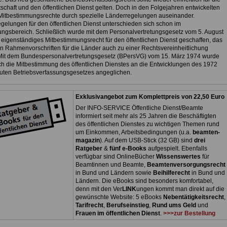
tschaft und den öffentlichen Dienst gelten. Doch in den Folgejahren entwickelten
 Mitbestimmungsrechte durch spezielle Länderregelungen auseinander.
gelungen für den öffentlichen Dienst unterschieden sich schon im
gsbereich. Schließlich wurde mit dem Personalvertretungsgesetz vom 5. August
 eigenständiges Mitbestimmungsrecht für den öffentlichen Dienst geschaffen, das
en Rahmenvorschriften für die Länder auch zu einer Rechtsvereinheitlichung
 Mit dem Bundespersonalvertretungsgesetz (BPersVG) vom 15. März 1974 wurde
ich die Mitbestimmung des öffentlichen Dienstes an die Entwicklungen des 1972
ten Betriebsverfassungsgesetzes angeglichen.
Exklusivangebot zum Komplettpreis von 22,50 Euro
Der INFO-SERVICE Öffentliche Dienst/Beamte
informiert seit mehr als 25 Jahren die Beschäftigten
des öffentlichen Dienstes zu wichtigen Themen rund
um Einkommen, Arbeitsbedingungen (u.a.
beamten-
magazin
). Auf dem USB-Stick (32 GB) sind
drei
Ratgeber
&
fünf e-Books
aufgespielt. Ebenfalls
verfügbar sind OnlineBücher
Wissenswertes
für
Beamtinnen und Beamte,
Beamtenversorgungsrecht
in Bund und Ländern sowie
Beihilferecht
in Bund und
Ländern. Die eBooks sind besonders komfortabel,
denn mit den Ver
LINK
ungen kommt man direkt auf die
gewünschte Website: 5 eBooks
Nebentätigkeitsrecht
,
Tarifrecht
,
Berufseinstieg
,
Rund ums Geld
und
Frauen im öffentlichen Dienst
.
>>>zur Bestellung